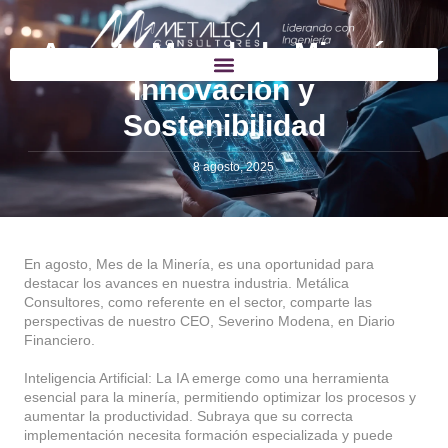
Agosto Mes de la Minería:
Innovación y
Sostenibilidad
8 agosto, 2025
En agosto, Mes de la Minería, es una oportunidad para
destacar los avances en nuestra industria. Metálica
Consultores, como referente en el sector, comparte las
perspectivas de nuestro CEO, Severino Modena, en Diario
Financiero.
Inteligencia Artificial: La IA emerge como una herramienta
esencial para la minería, permitiendo optimizar los procesos y
aumentar la productividad. Subraya que su correcta
implementación necesita formación especializada y puede